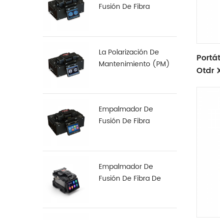
Fusión De Fibra
Multinúcleo S-22
La Polarización De
Portá
Mantenimiento (PM)
Otdr 
De Fibra De
Empalmadora De S-12
Empalmador De
Fusión De Fibra
Especial S-37 LDF
Empalmador De
Fusión De Fibra De
Alineación De Núcleo
A Núcleo X 900