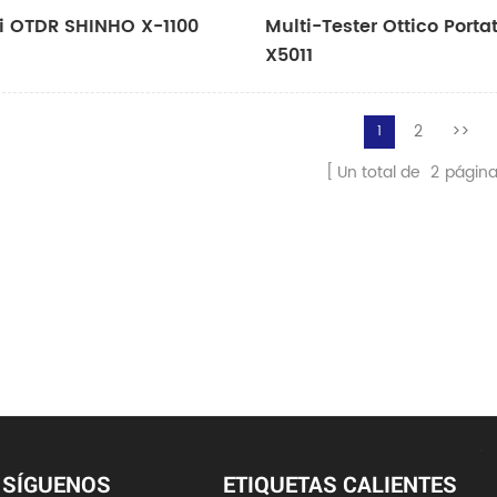
i OTDR SHINHO X-1100
Multi-Tester Ottico Portat
X5011
2
>>
1
Un total de
2
págin
SÍGUENOS
ETIQUETAS CALIENTES