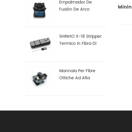
Empalmador De
Minin
Fusión De Arco
Multifunción Robusto
S16
SHINHO X-18 Stripper
Termico In Fibra Di
Nastro
Mannaia Per Fibre
Ottiche Ad Alta
Precisione X-50D