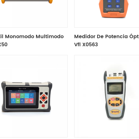
til Monomodo Multimodo
Medidor De Potencia Ópt
X50
Vfl X0563