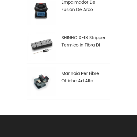
Empalmador De
Fusión De Arco
Multifunción Robusto
S16
SHINHO X-18 Stripper
Termico In Fibra Di
Nastro
Mannaia Per Fibre
Ottiche Ad Alta
Precisione X-50D