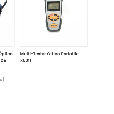
Óptico
Multi-Tester Ottico Portatile
 De
X5011
s