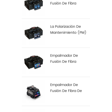
Fusión De Fibra
Multinúcleo S-22
La Polarización De
Mantenimiento (PM)
De Fibra De
Empalmadora De S-12
Empalmador De
Fusión De Fibra
Especial S-37 LDF
Empalmador De
Fusión De Fibra De
Alineación De Núcleo
A Núcleo X 900