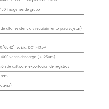
monitor LCD de 5 pulgadas 800*480
y 100 imágenes de grupo
 de alta resistencia y recubrimiento para sujetar)
/60HZ), salida: DC11-13.5V
1000 veces descarga (＞125um)
ción de software, exportación de registros
3 mm
atería)