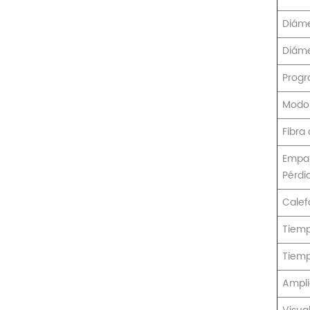
Diáme
Diáme
Prog
Modo 
Fibra 
Empal
Pérdi
Calef
Tiemp
Tiemp
Ampli