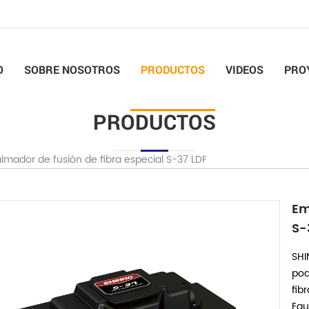
O
SOBRE NOSOTROS
PRODUCTOS
VIDEOS
PRO
PRODUCTOS
mador de fusión de fibra especial S-37 LDF
Em
S-
SHI
pod
fib
Equ