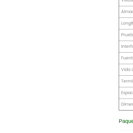
Visua
Almac
Longi
Prueb
Interf
Fuent
Vida ú
Termi
Espac
Dime
Paque