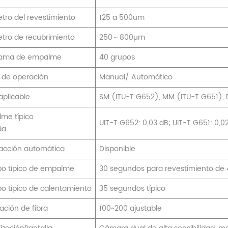
tro del revestimiento
125 a 500um
tro de recubrimiento
250～800µm
rama de empalme
40 grupos
de operación
Manual/ Automático
aplicable
SM (ITU-T G652), MM (ITU-T G651), D
me típico
UIT-T G652: 0,03 dB; UIT-T G651: 0,0
da
acción automática
Disponible
o típico de empalme
30 segundos para revestimiento d
o típico de calentamiento
35 segundos típico
ación de fibra
100~200 ajustable