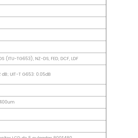
S (ITU-TG653), NZ-DS, FED, DCF, LDF
2 dB; UIT-T G653: 0.05dB
e 400um