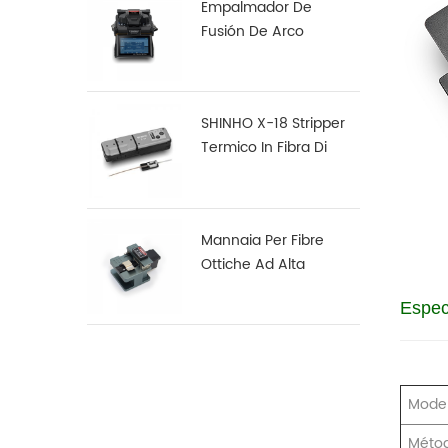
Empalmador De
Fusión De Arco
Multifunción Robusto
S16
SHINHO X-18 Stripper
Termico In Fibra Di
Nastro
Mannaia Per Fibre
Ottiche Ad Alta
Precisione X-50D
Espec
Mode
Métod