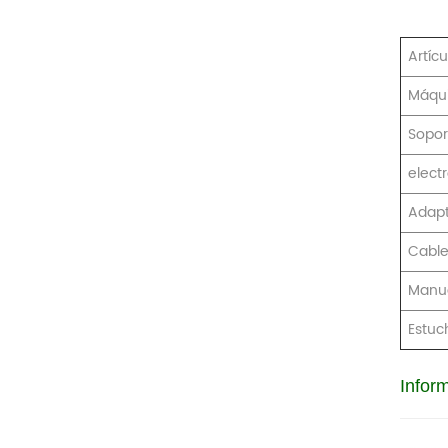
Artícu
Máqui
Sopor
elect
Adapt
Cable
Manua
Estuc
Infor