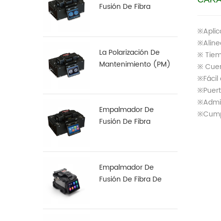
Fusión De Fibra
Multinúcleo S-22
※Aplic
※Aline
La Polarización De
※ Tiem
Mantenimiento (PM)
※ Cuer
De Fibra De
※Fácil
Empalmadora De S-12
※Puert
※Admit
Empalmador De
※Cumpl
Fusión De Fibra
Especial S-37 LDF
Empalmador De
Fusión De Fibra De
Alineación De Núcleo
A Núcleo X 900