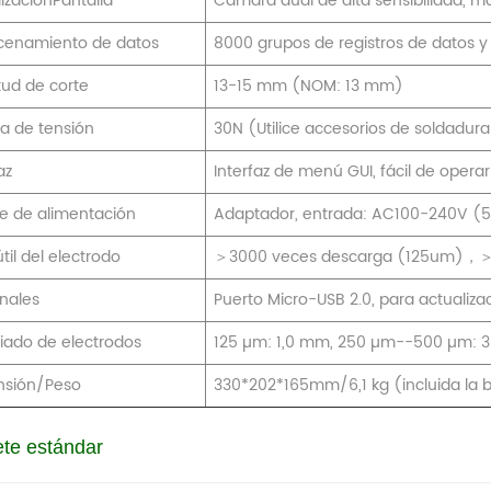
lizaciónPantalla
Cámara dual de alta sensibilidad, 
enamiento de datos
8000 grupos de registros de datos 
tud de corte
13-15 mm (NOM: 13 mm)
a de tensión
30N (Utilice accesorios de soldadura
az
Interfaz de menú GUI, fácil de operar
e de alimentación
Adaptador, entrada: AC100-240V (50
til del electrodo
＞3000 veces descarga (125um)，＞
nales
Puerto Micro-USB 2.0, para actualiza
iado de electrodos
125 µm: 1,0 mm, 250 µm--500 µm: 
nsión/Peso
330*202*165mm/6,1 kg (incluida la b
te estándar