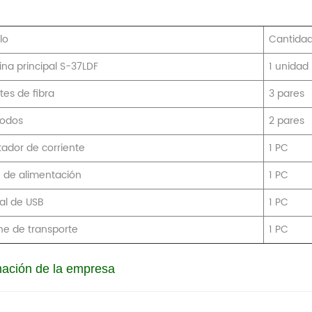
lo
Cantida
na principal S-37LDF
1 unidad
tes de fibra
3 pares
rodos
2 pares
ador de corriente
1 PC
 de alimentación
1 PC
l de USB
1 PC
he de transporte
1 PC
mación de la empresa