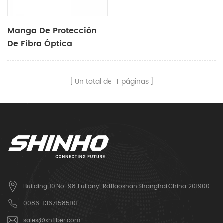
Manga De Protección
De Fibra Óptica
Un total de
1
páginas
Building 10,No. 98 Fulianyi Rd,Baoshan,Shanghai,China 201900
0086-13671585101
sales@xhfiber.com