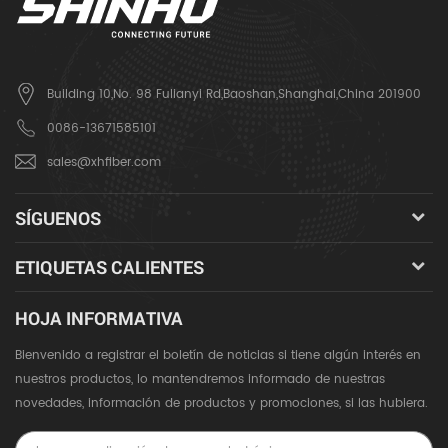
Building 10,No. 98 Fulianyi Rd,Baoshan,Shanghai,China 201900
0086-13671585101
sales@xhfiber.com
SÍGUENOS
ETIQUETAS CALIENTES
HOJA INFORMATIVA
Bienvenido a registrar el boletín de noticias si tiene algún interés en
nuestros productos, lo mantendremos informado de nuestras
novedades, información de productos y promociones, si las hubiera.