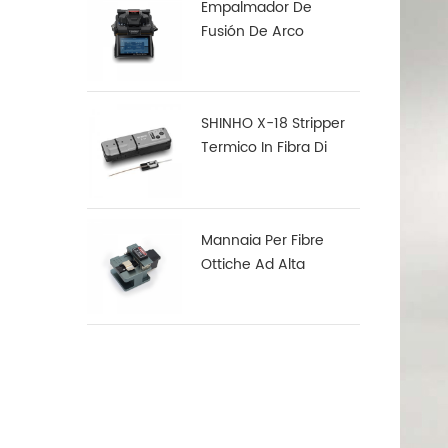
Empalmador De
Fusión De Arco
Multifunción Robusto
S16
SHINHO X-18 Stripper
Termico In Fibra Di
Nastro
Mannaia Per Fibre
Ottiche Ad Alta
Precisione X-50D