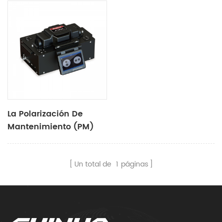
La Polarización De
Mantenimiento (PM)
De Fibra De
Empalmadora De S-12
Un total de
1
páginas