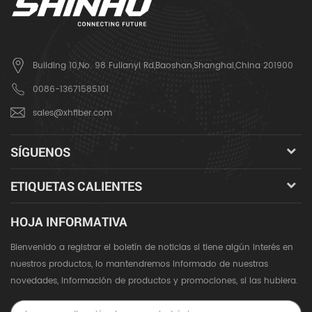
Building 10,No. 98 Fulianyi Rd,Baoshan,Shanghai,China 201900
0086-13671585101
sales@xhfiber.com
SÍGUENOS
ETIQUETAS CALIENTES
HOJA INFORMATIVA
Bienvenido a registrar el boletín de noticias si tiene algún interés en
nuestros productos, lo mantendremos informado de nuestras
novedades, información de productos y promociones, si las hubiera.