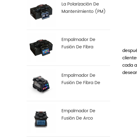
La Polarización De
Mantenimiento (PM)
De Fibra De
Empalmadora De S-12
Empalmador De
Fusión De Fibra
despué
Especial S-37 LDF
client
cada a
desean
Empalmador De
Fusión De Fibra De
Alineación De Núcleo
A Núcleo X 900
Empalmador De
Fusión De Arco
Multifunción Robusto
S16