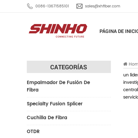
0086-13671585101
sales@xhfiber.com
PÁGINA DE INICI
Ho
CATEGORÍAS
un líde
Empalmador De Fusión De
investi
Fibra
centra
servici
Specialty Fusion Splicer
Cuchilla De Fibra
OTDR