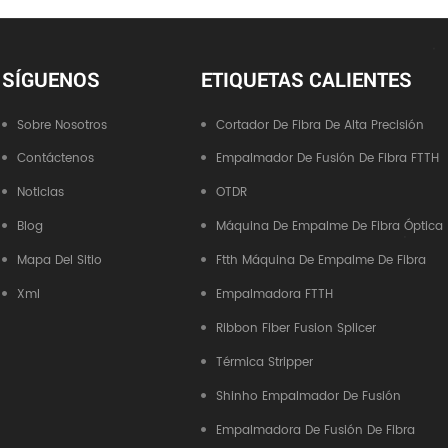
SÍGUENOS
ETIQUETAS CALIENTES
Sobre Nosotros
Cortador De Fibra De Alta Precisión
Contáctenos
Empalmador De Fusión De Fibra FTTH
Noticias
OTDR
Blog
Máquina De Empalme De Fibra Óptica
Mapa Del Sitio
Ftth Máquina De Empalme De Fibra
Xml
Empalmadora FTTH
Ribbon Fiber Fusion Splicer
Térmica Stripper
Shinho Empalmador De Fusión
Empalmadora De Fusión De Fibra