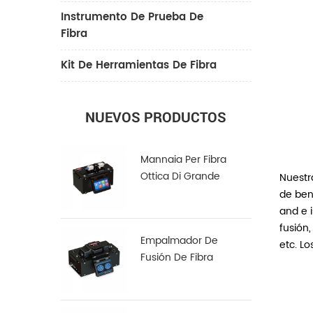
Instrumento De Prueba De
Fibra
Kit De Herramientas De Fibra
NUEVOS PRODUCTOS
Mannaia Per Fibra
Ottica Di Grande
Nuestr
Diametro LDC-100
de ben
and e 
fusión,
Empalmador De
etc. Lo
Fusión De Fibra
Multinúcleo S-22