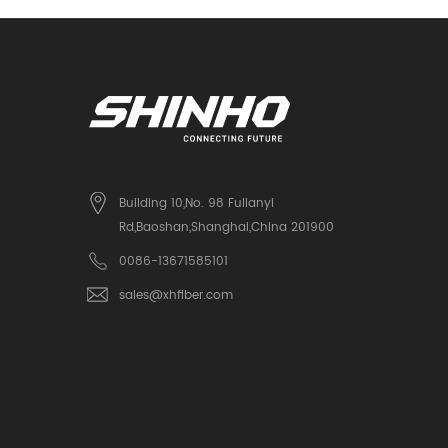
Building 10,No. 98 Fulianyi
Rd,Baoshan,Shanghai,China 201900
0086-13671585101
sales@xhfiber.com