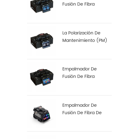
Fusión De Fibra
Multinúcleo S-22
La Polarización De
Mantenimiento (PM)
De Fibra De
Empalmadora De S-12
Empalmador De
Fusión De Fibra
Especial S-37 LDF
Empalmador De
Fusión De Fibra De
Alineación De Núcleo
A Núcleo X 900