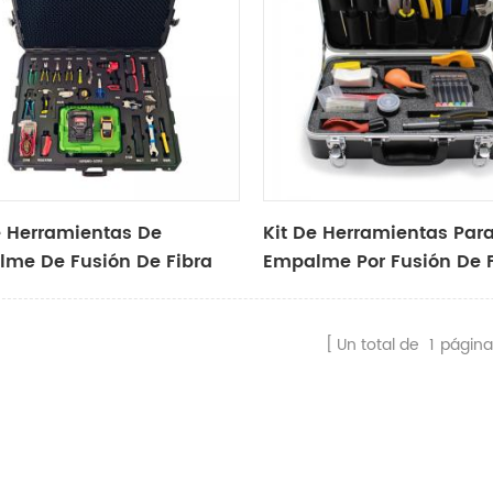
e Herramientas De
Kit De Herramientas Par
me De Fusión De Fibra
Empalme Por Fusión De F
a X20a
Óptica X-20A
Un total de
1
página