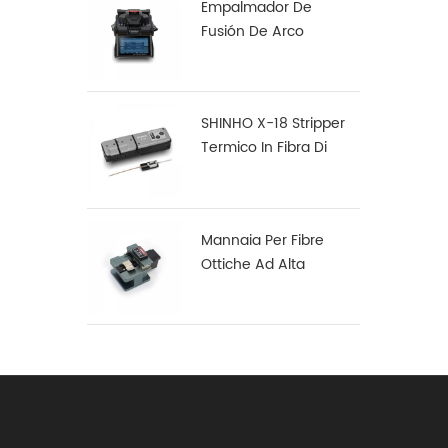
Empalmador De
Fusión De Arco
Multifunción Robusto
S16
SHINHO X-18 Stripper
Termico In Fibra Di
Nastro
Mannaia Per Fibre
Ottiche Ad Alta
Precisione X-50D