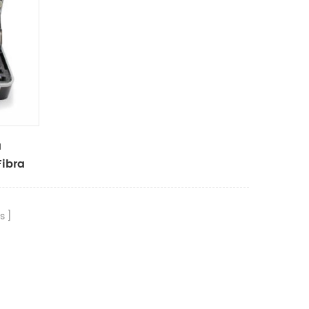
a
ibra
s