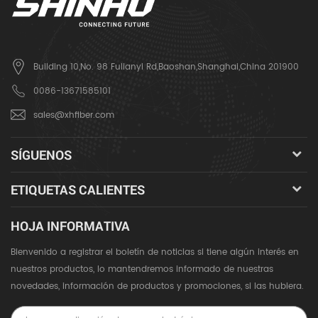
Building 10,No. 98 Fulianyi Rd,Baoshan,Shanghai,China 201900
0086-13671585101
sales@xhfiber.com
SÍGUENOS
ETIQUETAS CALIENTES
HOJA INFORMATIVA
Bienvenido a registrar el boletín de noticias si tiene algún interés en
nuestros productos, lo mantendremos informado de nuestras
novedades, información de productos y promociones, si las hubiera.