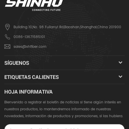
Building 10,No. 98 Fulianyi Rd,Baoshan,Shanghai,China 201900
0086-13671585101
sales@xhfiber.com
SÍGUENOS
ETIQUETAS CALIENTES
HOJA INFORMATIVA
Bienvenido a registrar el boletín de noticias si tiene algún interés en
nuestros productos, lo mantendremos informado de nuestras
novedades, información de productos y promociones, si las hubiera.