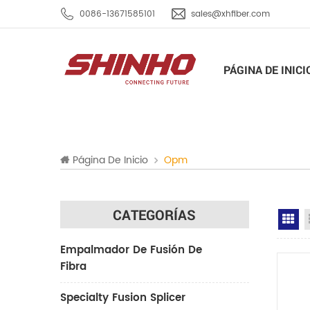
0086-13671585101
sales@xhfiber.com
PÁGINA DE INICI
Página De Inicio
Opm
CATEGORÍAS
Gr
Empalmador De Fusión De
Fibra
Specialty Fusion Splicer