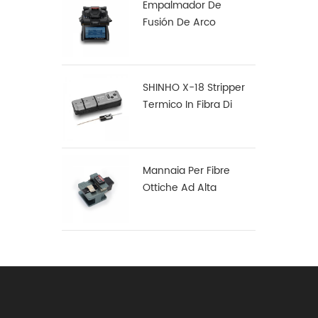
Empalmador De
Fusión De Arco
Multifunción Robusto
S16
SHINHO X-18 Stripper
Termico In Fibra Di
Nastro
Mannaia Per Fibre
Ottiche Ad Alta
Precisione X-50D