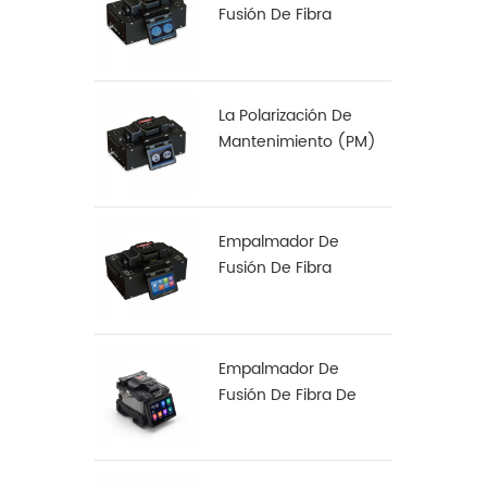
Fusión De Fibra
Multinúcleo S-22
La Polarización De
Mantenimiento (PM)
De Fibra De
Empalmadora De S-12
Empalmador De
Fusión De Fibra
Especial S-37 LDF
Empalmador De
Fusión De Fibra De
Alineación De Núcleo
A Núcleo X 900