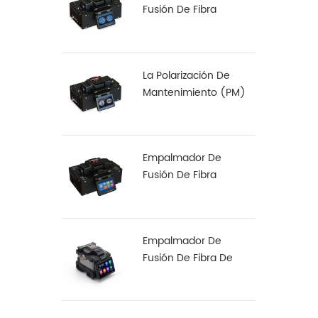
Fusión De Fibra
Multinúcleo S-22
La Polarización De
Mantenimiento (PM)
De Fibra De
Empalmadora De S-12
Empalmador De
Fusión De Fibra
Especial S-37 LDF
Empalmador De
Fusión De Fibra De
Alineación De Núcleo
A Núcleo X 900