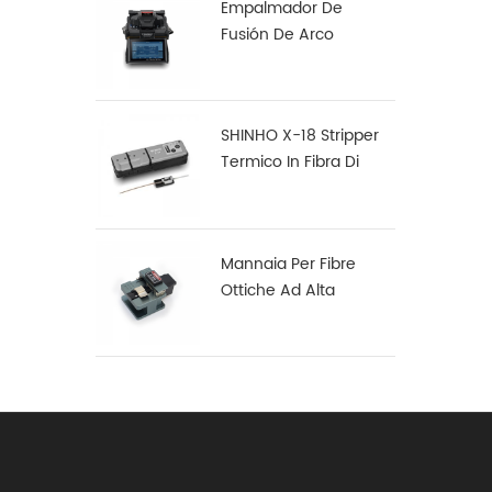
Empalmador De
Fusión De Arco
Multifunción Robusto
S16
SHINHO X-18 Stripper
Termico In Fibra Di
Nastro
Mannaia Per Fibre
Ottiche Ad Alta
Precisione X-50D