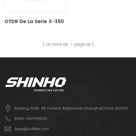
OTDR De La Serie X-350
Un total de
1
páginas
Building 10,No. 98 Fulianyi Rd,Baoshan,Shanghai,China 201900
0086-13671585101
sales@xhfiber.com