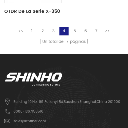
OTDR De La Serie X-350
<<
1
2
3
5
6
7
>>
4
Un total de
7
páginas
Building 10,No. 98 Fulianyi Rd,Baoshan,Shanghai,China 201900
0086-13671585101
sales@xhfiber.com