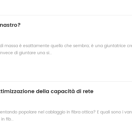
a nastro?
e di massa è esattamente quello che sembra; è una giuntatrice cr
invece di giuntare una si...
ttimizzazione della capacità di rete
 diventando popolare nel cablaggio in fibra ottica? E quali sono i va
n fib...