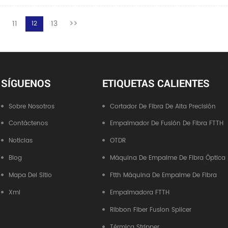
<
11
13
>>
12
SÍGUENOS
ETIQUETAS CALIENTES
Sobre Nosotros
Cortador De Fibra De Alta Precisión
Contáctenos
Empalmador De Fusión De Fibra FTTH
Noticias
OTDR
Blog
Máquina De Empalme De Fibra Óptica
Mapa Del Sitio
Ftth Máquina De Empalme De Fibra
Xml
Empalmadora FTTH
Ribbon Fiber Fusion Splicer
Térmica Stripper