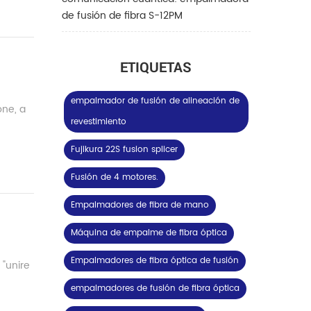
de fusión de fibra S-12PM
ETIQUETAS
empalmador de fusión de alineación de
one, a
revestimiento
Fujikura 22S fusion splicer
Fusión de 4 motores.
Empalmadores de fibra de mano
Máquina de empalme de fibra óptica
Empalmadores de fibra óptica de fusión
 "unire
empalmadores de fusión de fibra óptica