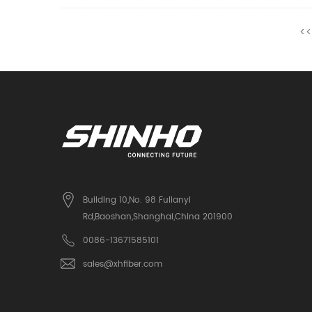
<
Building 10,No. 98 Fulianyi
Rd,Baoshan,Shanghai,China 201900
0086-13671585101
sales@xhfiber.com