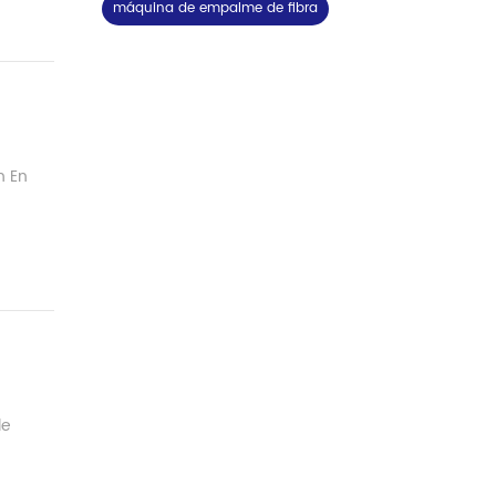
máquina de empalme de fibra
n En
de