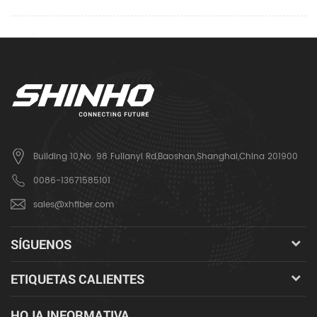
Building 10,No. 98 Fulianyi Rd,Baoshan,Shanghai,China 201900
0086-13671585101
sales@xhfiber.com
SÍGUENOS
ETIQUETAS CALIENTES
HOJA INFORMATIVA