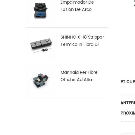
Empalmador De
Fusión De Arco
Multifunción Robusto
S16
SHINHO X-18 Stripper
Termico In Fibra Di
Nastro
Mannaia Per Fibre
Ottiche Ad Alta
ETIQUE
Precisione X-50D
ANTERI
PRÓXIM