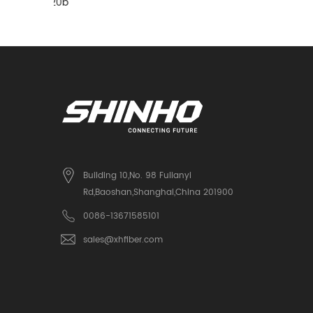
Un Clic P
Building 10,No. 98 Fulianyi
Rd,Baoshan,Shanghai,China 201900
0086-13671585101
sales@xhfiber.com