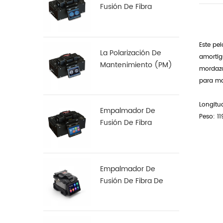
Fusión De Fibra
Multinúcleo S-22
Este pe
La Polarización De
amortig
Mantenimiento (PM)
mordaza
De Fibra De
para ma
Empalmadora De S-12
Longitu
Empalmador De
Peso: 11
Fusión De Fibra
Especial S-37 LDF
Empalmador De
Fusión De Fibra De
Alineación De Núcleo
A Núcleo X 900