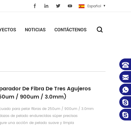
Español
YECTOS
NOTICIAS
CONTÁCTENOS
parador De Fibra De Tres Agujeros
50um / 900um / 3.0mm)
cuado para pelar fibras de 250um / 900um / 3.0mm
dazas de pelado endurecidas súper precisas
gure una acción de pelado suave y limpia