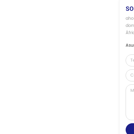
SO
ahor
domé
Áfri
Asu