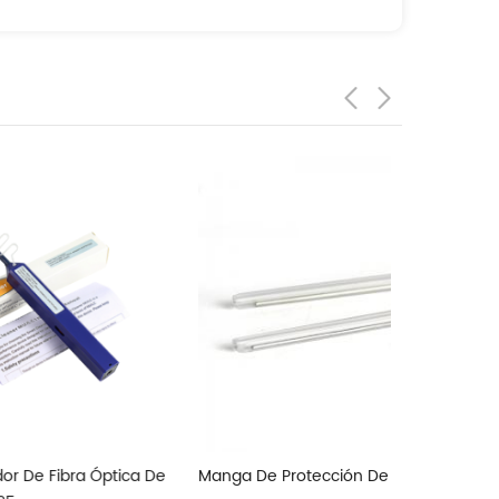
ica De
Manga De Protección De Fibra Óptica
Kit De Herr