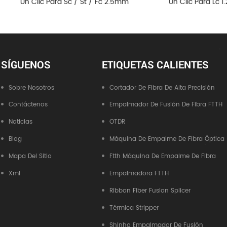
ara Sc / St / Fc 2.5mm
Un Clic Para Lc 1.25mm
SÍGUENOS
ETIQUETAS CALIENTES
Sobre Nosotros
Cortador De Fibra De Alta Precisión
Contáctenos
Empalmador De Fusión De Fibra FTTH
Noticias
OTDR
Blog
Máquina De Empalme De Fibra Óptica
Mapa Del Sitio
Ftth Máquina De Empalme De Fibra
Xml
Empalmadora FTTH
Ribbon Fiber Fusion Splicer
Térmica Stripper
Shinho Empalmador De Fusión