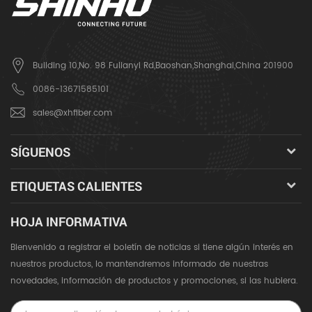
Building 10,No. 98 Fulianyi Rd,Baoshan,Shanghai,China 201900
0086-13671585101
sales@xhfiber.com
SÍGUENOS
ETIQUETAS CALIENTES
HOJA INFORMATIVA
Bienvenido a registrar el boletín de noticias si tiene algún interés en
nuestros productos, lo mantendremos informado de nuestras
novedades, información de productos y promociones, si las hubiera.