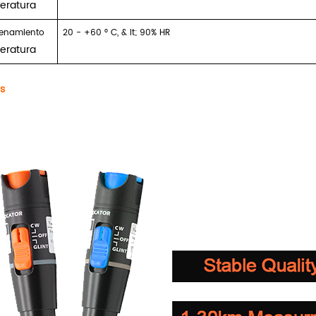
eratura
enamiento
20 - +60 ° C, & lt; 90% HR
eratura
s