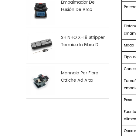
Empalmador De
Potenc
Fusión De Arco
Multifunción Robusto
S16
Distan
dinám
SHINHO X-18 Stripper
Termico In Fibra Di
Modo
Nastro
Tipo d
Conec
Mannaia Per Fibre
Ottiche Ad Alta
Tamañ
Precisione X-50D
embal
Peso
Fuente
alimen
Opera