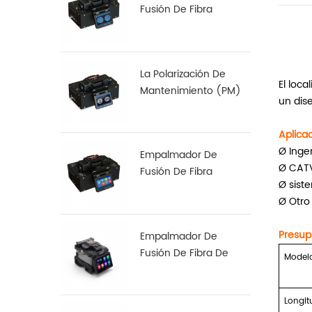
Fusión De Fibra
Multinúcleo S-22
La Polarización De
El loca
Mantenimiento (PM)
un dis
De Fibra De
Empalmadora De S-12
Aplica
Ø Inge
Empalmador De
Ø CATV
Fusión De Fibra
Ø sist
Especial S-37 LDF
Ø Otro
Presup
Empalmador De
Fusión De Fibra De
Model
Alineación De Núcleo
A Núcleo X 900
Longit