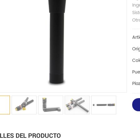
Ing
Sis
Otr
Art
Ori
Col
Pue
Pla
LLES DEL PRODUCTO