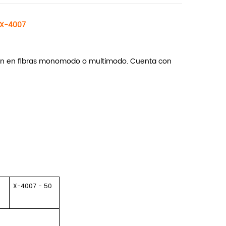
s X-4007
edición en fibras monomodo o multimodo. Cuenta con
0
X-4007
-
50