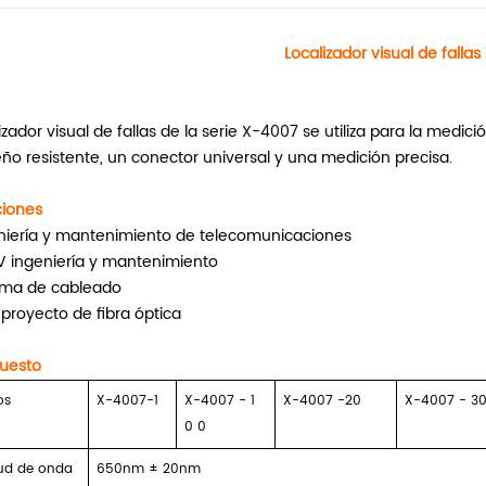
Localizador visual de falla
lizador visual de fallas de la serie X-4007 se utiliza para la m
eño resistente, un conector universal y una medición precisa.
ciones
niería y mantenimiento de telecomunicaciones
 ingeniería y mantenimiento
ema de cableado
 proyecto de fibra óptica
uesto
os
X-4007-1
X-4007
-
1
X-4007
-20
X-4007
-
3
0 0
ud de onda
650nm ± 20nm