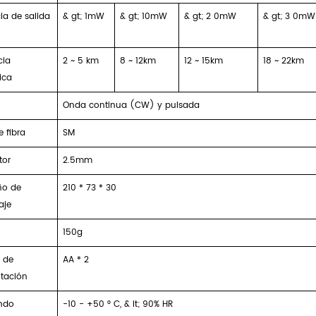
ia de salida
& gt; 1mW
& gt; 10mW
& gt;
2
0mW
& gt;
3
0mW
cia
2 ~
5 km
8 ~ 12km
12 ~ 15km
18 ~ 22km
ica
Onda continua (CW) y pulsada
e fibra
SM
tor
2.5mm
o de
210 * 73 * 30
aje
150g
 de
AA * 2
tación
ndo
-10 - +50 ° C, & lt; 90% HR