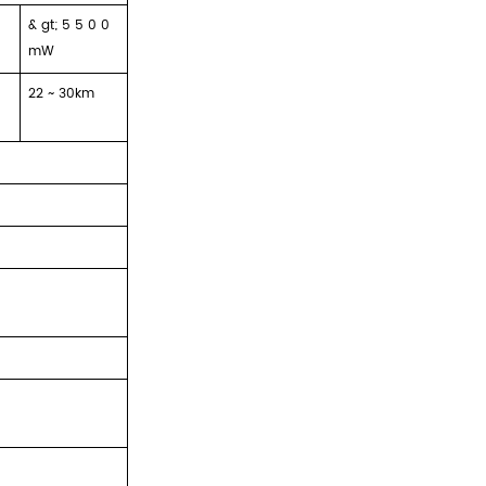
& gt;
5 5
0 0
mW
22 ~ 30km