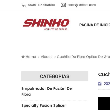
0086-13671585101
sales@xhfiber.com
PÁGINA DE INICI
Home
Videos
Cuchilla De Fibra Óptica De G
Cuch
CATEGORÍAS
202
Empalmador De Fusión De
Fibra
Specialty Fusion Splicer