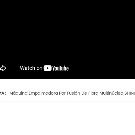
Máquina Empalmadora Por Fusión De Fibra Multinúcleo SHI
A :