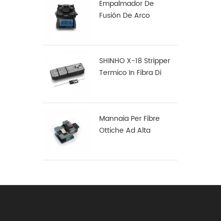
Empalmador De
Fusión De Arco
Multifunción Robusto
S16
SHINHO X-18 Stripper
Termico In Fibra Di
Nastro
Mannaia Per Fibre
Ottiche Ad Alta
Precisione X-50D