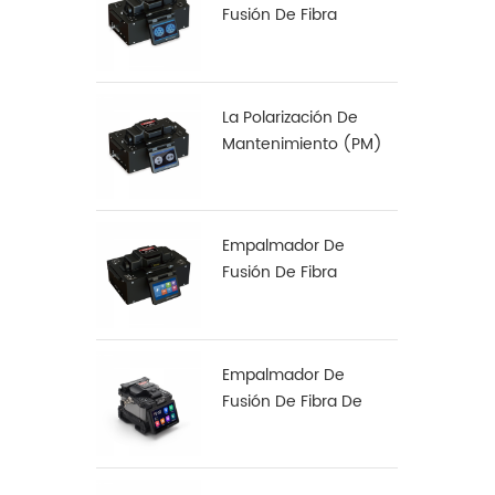
Fusión De Fibra
Multinúcleo S-22
La Polarización De
Mantenimiento (PM)
De Fibra De
Empalmadora De S-12
Empalmador De
Fusión De Fibra
Especial S-37 LDF
Empalmador De
Fusión De Fibra De
Alineación De Núcleo
A Núcleo X 900