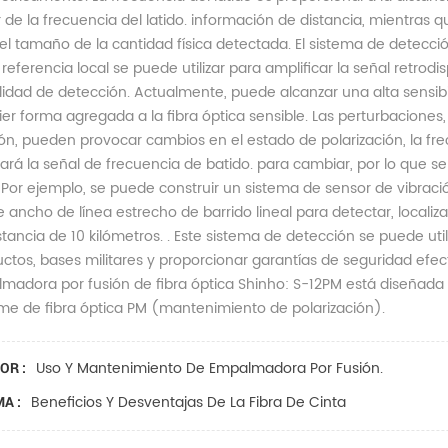
r de la frecuencia del latido. información de distancia, mientras 
 el tamaño de la cantidad física detectada. El sistema de detecció
referencia local se puede utilizar para amplificar la señal retro
ilidad de detección. Actualmente, puede alcanzar una alta sensib
er forma agregada a la fibra óptica sensible. Las perturbaciones,
ón, pueden provocar cambios en el estado de polarización, la frec
ará la señal de frecuencia de batido. para cambiar, por lo que se
. Por ejemplo, se puede construir un sistema de sensor de vibración
e ancho de línea estrecho de barrido lineal para detectar, localiz
tancia de 10 kilómetros. . Este sistema de detección se puede uti
tos, bases militares y proporcionar garantías de seguridad efect
adora por fusión de fibra óptica Shinho: S-12PM está diseñada par
e de fibra óptica PM (mantenimiento de polarización).
Uso Y Mantenimiento De Empalmadora Por Fusión.
OR :
Beneficios Y Desventajas De La Fibra De Cinta
A :