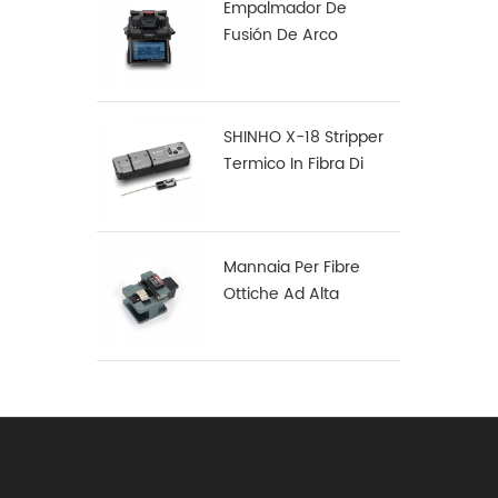
Empalmador De
Fusión De Arco
Multifunción Robusto
S16
SHINHO X-18 Stripper
Termico In Fibra Di
Nastro
Mannaia Per Fibre
Ottiche Ad Alta
Precisione X-50D