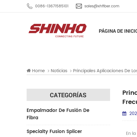
0086-13671585101
sales@xhfiber.com
PÁGINA DE INICI
Home
Noticias
Principales Aplicaciones De L
Prin
CATEGORÍAS
Frec
Empalmador De Fusión De
202
Fibra
Specialty Fusion Splicer
En la 