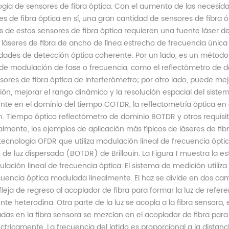
ogía de sensores de fibra óptica. Con el aumento de las necesidad
es de fibra óptica en sí, una gran cantidad de sensores de fibra 
 de estos sensores de fibra óptica requieren una fuente láser de
 láseres de fibra de ancho de línea estrecho de frecuencia única 
dades de detección óptica coherente. Por un lado, es un método 
s de modulación de fase o frecuencia, como el reflectómetro de d
sores de fibra óptica de interferómetro; por otro lado, puede mej
ión, mejorar el rango dinámico y la resolución espacial del siste
nte en el dominio del tiempo COTDR, la reflectometría óptica en 
in. Tiempo óptico reflectómetro de dominio BOTDR y otros requisit
mente, los ejemplos de aplicación más típicos de láseres de fib
tecnología OFDR que utiliza modulación lineal de frecuencia óptic
 de luz dispersada (BOTDR) de Brillouin. La Figura 1 muestra la 
lación lineal de frecuencia óptica. El sistema de medición utiliza
uencia óptica modulada linealmente. El haz se divide en dos cami
fleja de regreso al acoplador de fibra para formar la luz de refer
te heterodina. Otra parte de la luz se acopla a la fibra sensora, e
das en la fibra sensora se mezclan en el acoplador de fibra para
ctricamente. La frecuencia del latido es proporcional a la dista