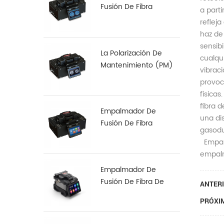
Fusión De Fibra
a parti
Multinúcleo S-22
refleja
haz de 
sensib
La Polarización De
cualqui
Mantenimiento (PM)
vibraci
De Fibra De
provoc
Empalmadora De S-12
físicas
fibra d
Empalmador De
una dis
Fusión De Fibra
gasoduc
Especial S-37 LDF
Empalm
empalm
Empalmador De
Fusión De Fibra De
ANTERI
Alineación De Núcleo
PRÓXIM
A Núcleo X 900