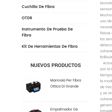
tecnol
Cuchilla De Fibra
sensor
Muchos
OTDR
uso de
necesi
Instrumento De Prueba De
física
Fibra
los sen
detecc
Kit De Herramientas De Fibra
cohere
Brillou
Actual
NUEVOS PRODUCTOS
son la 
tiempo
Mannaia Per Fibra
la modu
Ottica Di Grande
de frec
Diametro LDC-100
y se re
coheren
genera
Empalmador De
fotoelé