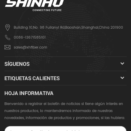
Building 10,No. 98 Fulianyi Rd,Baoshan,Shanghai,China 201900
0086-13671585101
sales@xhfiber.com
SÍGUENOS
ETIQUETAS CALIENTES
HOJA INFORMATIVA
Bienvenido a registrar el boletín de noticias si tiene algún interés en
nuestros productos, lo mantendremos informado de nuestras
novedades, información de productos y promociones, si las hubiera.