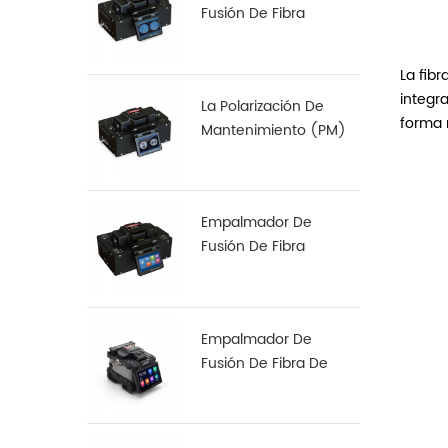
Fusión De Fibra
Multinúcleo S-22
La fibr
integra
La Polarización De
forma m
Mantenimiento (PM)
De Fibra De
Empalmadora De S-12
Empalmador De
Fusión De Fibra
Especial S-37 LDF
Empalmador De
Fusión De Fibra De
Alineación De Núcleo
A Núcleo X 900