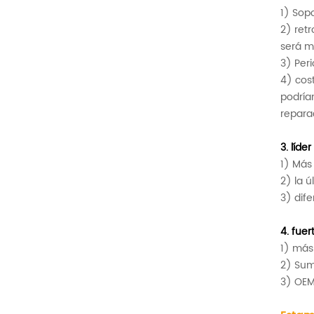
1)
Sopor
2) retr
será m
3) Per
4) cos
podría
repara
3.
líder
1)
Más 
2) la ú
3) dif
4.
fuer
1) más
2) Sum
3) OEM