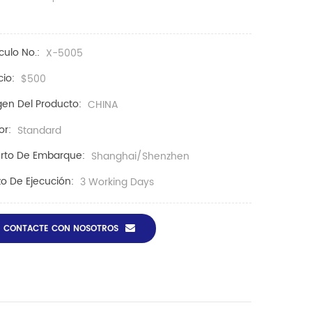
ículo No.:
X-5005
cio:
$500
gen Del Producto:
CHINA
or:
Standard
rto De Embarque:
Shanghai/Shenzhen
zo De Ejecución:
3 Working Days
CONTACTE CON NOSOTROS