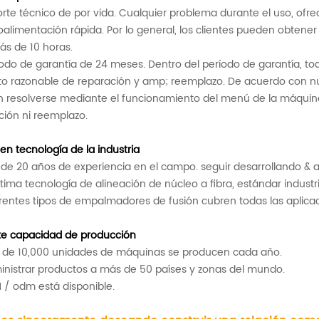
te técnico de por vida.
Cualquier problema durante el uso, ofre
oalimentación rápida. Por lo general, los clientes pueden obtener
ás de 10 horas.
iodo de garantía de 24 meses. Dentro del período de garantía, to
to razonable de reparación y amp; reemplazo.
De acuerdo con nue
n resolverse mediante el funcionamiento del menú de la máquina
ción ni reemplazo.
 en tecnología de la industria
de 20 años de experiencia en el campo. seguir desarrollando & a
ltima tecnología de alineación de núcleo a fibra, estándar industri
erentes tipos de empalmadores de fusión cubren todas las aplica
te capacidad de producción
 de 10,000 unidades de máquinas se producen cada año.
inistrar productos a más de 50 países y zonas del mundo.
 / odm está disponible.