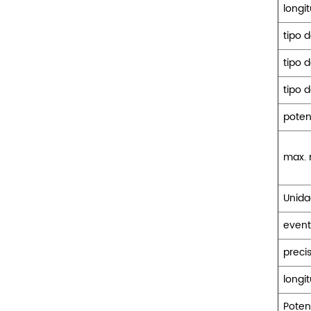
longi
tipo d
tipo 
tipo 
poten
max. 
Unida
event
preci
longi
Poten