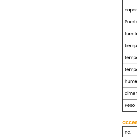
capac
Puert
fuent
tiemp
tempe
tempe
hume
dime
Peso
acces
no.