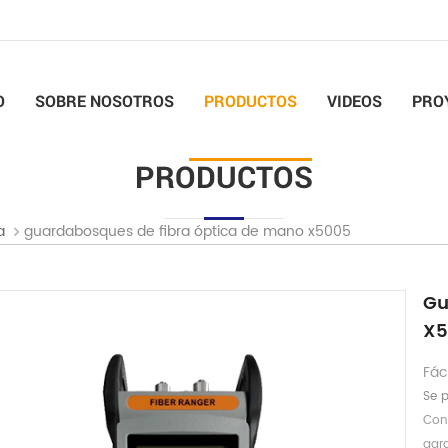
O
SOBRE NOSOTROS
PRODUCTOS
VIDEOS
PRO
PRODUCTOS
guardabosques de fibra óptica de mano x5005
a
Gu
X5
Fác
Se p
Con
gar