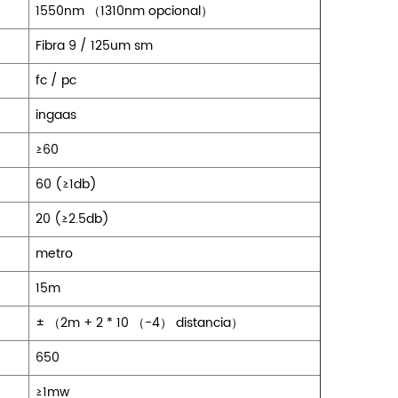
1550nm （1310nm opcional）
Fibra 9 / 125um sm
fc / pc
ingaas
≥60
60 (≥1db)
20 (≥2.5db)
metro
15m
± （2m + 2 * 10 （-4） distancia）
650
≥1mw