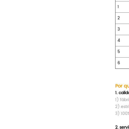
1
2
3
4
5
6
Por q
1.
calid
1) fábr
2) est
3) 100
2.
servi