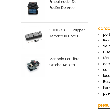
Empalmador De
Fusión De Arco
Multifunción Robusto
S16
caract
SHINHO X-18 Stripper
port
Termico In Fibra Di
Resu
Nastro
Se p
Dis
fáci
Mannaia Per Fibre
dete
Ottiche Ad Alta
cone
Precisione X-50D
loca
Bat
Fun
pue
presu