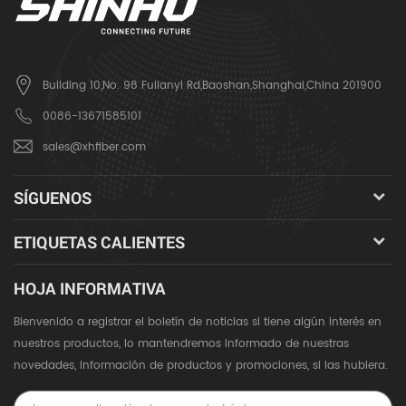
Building 10,No. 98 Fulianyi Rd,Baoshan,Shanghai,China 201900
0086-13671585101
sales@xhfiber.com
SÍGUENOS
ETIQUETAS CALIENTES
HOJA INFORMATIVA
Bienvenido a registrar el boletín de noticias si tiene algún interés en
nuestros productos, lo mantendremos informado de nuestras
novedades, información de productos y promociones, si las hubiera.