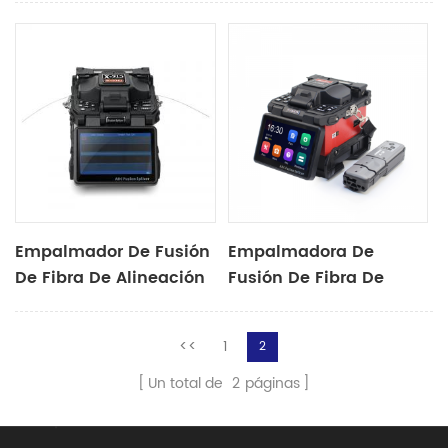
Empalmador De Fusión
Empalmadora De
De Fibra De Alineación
Fusión De Fibra De
De Núcleo A Núcleo
Cinta X950
X915
<<
1
2
Un total de
2
páginas