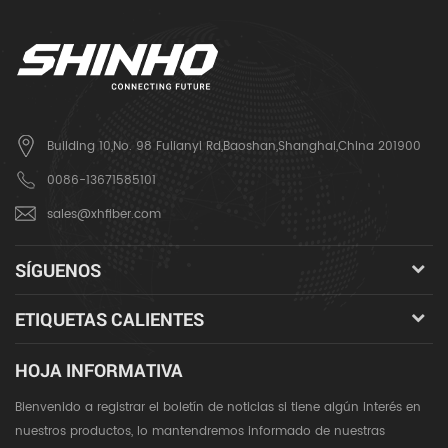
Building 10,No. 98 Fulianyi Rd,Baoshan,Shanghai,China 201900
0086-13671585101
sales@xhfiber.com
SÍGUENOS
ETIQUETAS CALIENTES
HOJA INFORMATIVA
Bienvenido a registrar el boletín de noticias si tiene algún interés en
nuestros productos, lo mantendremos informado de nuestras