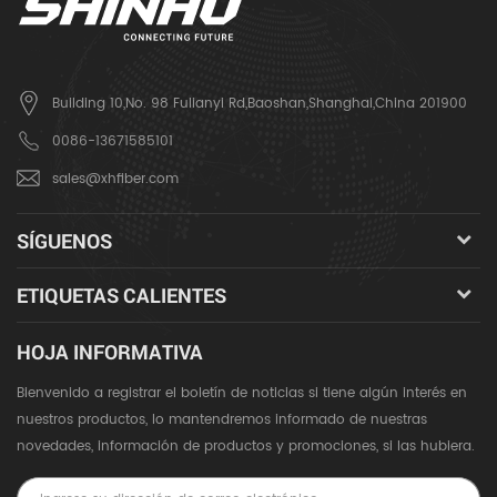
Building 10,No. 98 Fulianyi Rd,Baoshan,Shanghai,China 201900
0086-13671585101
sales@xhfiber.com
SÍGUENOS
ETIQUETAS CALIENTES
HOJA INFORMATIVA
Bienvenido a registrar el boletín de noticias si tiene algún interés en
nuestros productos, lo mantendremos informado de nuestras
novedades, información de productos y promociones, si las hubiera.