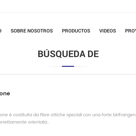
O
SOBRE NOSOTROS
PRODUCTOS
VIDEOS
PRO
BÚSQUEDA DE
ione
one è costituita da fibre ottiche speciali con una forte birifrange
orrettamente orientata...