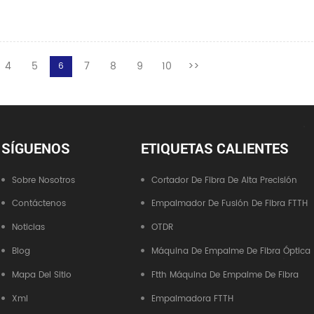
4
5
7
8
9
10
>>
6
SÍGUENOS
ETIQUETAS CALIENTES
Sobre Nosotros
Cortador De Fibra De Alta Precisión
Contáctenos
Empalmador De Fusión De Fibra FTTH
Noticias
OTDR
Blog
Máquina De Empalme De Fibra Óptica
Mapa Del Sitio
Ftth Máquina De Empalme De Fibra
Xml
Empalmadora FTTH