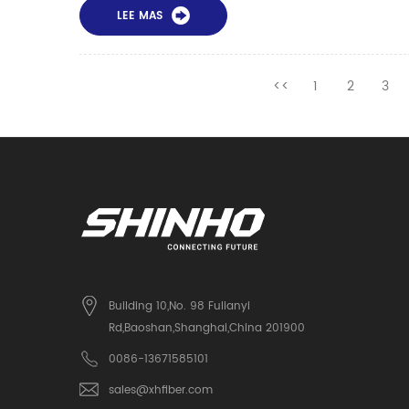
LEE MAS
<<
1
2
3
Building 10,No. 98 Fulianyi
Rd,Baoshan,Shanghai,China 201900
0086-13671585101
sales@xhfiber.com