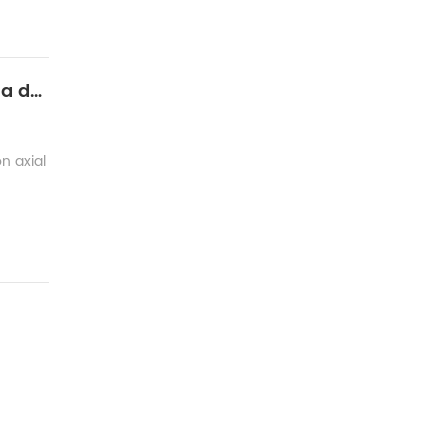
Empalmador de fusión PM (mantenimiento de la polarización) en la producción de rejilla de Bragg de fibra (FBG)
n axial