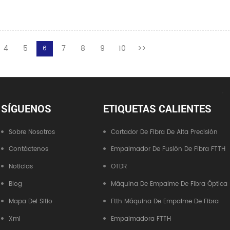
4
5
7
8
9
10
>>
6
SÍGUENOS
ETIQUETAS CALIENTES
Sobre Nosotros
Cortador De Fibra De Alta Precisión
Contáctenos
Empalmador De Fusión De Fibra FTTH
Noticias
OTDR
Blog
Máquina De Empalme De Fibra Óptica
Mapa Del Sitio
Ftth Máquina De Empalme De Fibra
Xml
Empalmadora FTTH