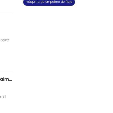
máquina de empalme de fibra
sporte
El punto clave más pasado por alto durante la producción de láser de fibra óptica: empalmador de fusión LDF
. El