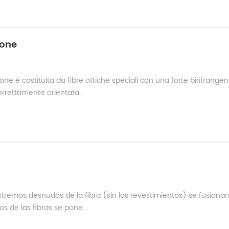
ione
one è costituita da fibre ottiche speciali con una forte birifrange
orrettamente orientata...
xtremos desnudos de la fibra (sin los revestimientos) se fusiona
s de las fibras se pone...