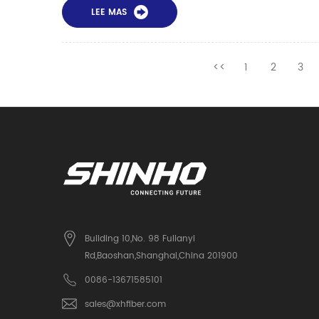
LEE MAS
<<
1
2
3
Building 10,No. 98 Fulianyi
Rd,Baoshan,Shanghai,China 201900
0086-13671585101
sales@xhfiber.com