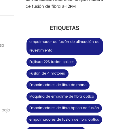
de fusión de fibra S-12PM
ETIQUETAS
empalmador de fusión de alineación de
nza
revestimiento
Fujikura 22S fusion splicer
Fusión de 4 motores.
Empalmadores de fibra de mano
Máquina de empalme de fibra óptica
Empalmadores de fibra óptica de fusión
n bajo
empalmadores de fusión de fibra óptica