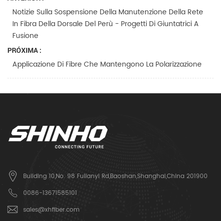
Notizie Sulla Sospensione Della Manutenzione Della Rete
In Fibra Della Dorsale Del Perù - Progetti Di Giuntatrici A
Fusione
PRÓXIMA :
Applicazione Di Fibre Che Mantengono La Polarizzazione
Building 10,No. 98 Fulianyi Rd,Baoshan,Shanghai,China 201900
0086-13671585101
sales@xhfiber.com