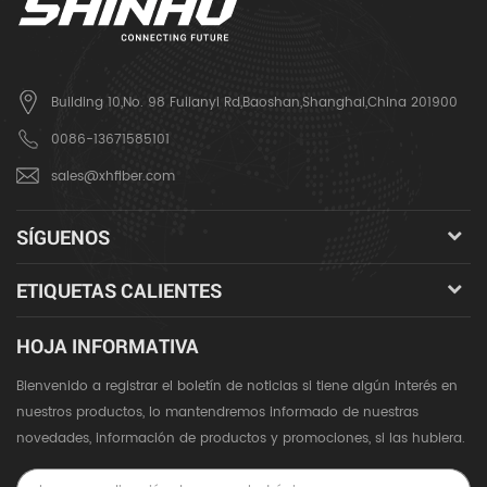
Building 10,No. 98 Fulianyi Rd,Baoshan,Shanghai,China 201900
0086-13671585101
sales@xhfiber.com
SÍGUENOS
ETIQUETAS CALIENTES
HOJA INFORMATIVA
Bienvenido a registrar el boletín de noticias si tiene algún interés en
nuestros productos, lo mantendremos informado de nuestras
novedades, información de productos y promociones, si las hubiera.