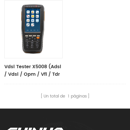
Vdsl Tester X5008 (adsl
/ Vdsl / Opm / Vfl / Tdr
Function / Tone
Tracker)
Un total de
1
páginas