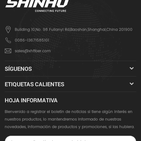
Building 10,No. 98 Fulianyi Rd,Baoshan,Shanghai,China 201900
0086-13671585101
sales@xhfiber.com
SÍGUENOS
ETIQUETAS CALIENTES
HOJA INFORMATIVA
Bienvenido a registrar el boletín de noticias si tiene algún interés en
nuestros productos, lo mantendremos informado de nuestras
novedades, información de productos y promociones, si las hubiera.