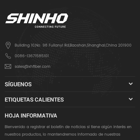
Building 10,No. 98 Fulianyi Rd,Baoshan,Shanghai,China 201900
0086-13671585101
sales@xhfiber.com
SÍGUENOS
ETIQUETAS CALIENTES
HOJA INFORMATIVA
Bienvenido a registrar el boletín de noticias si tiene algún interés en
nuestros productos, lo mantendremos informado de nuestras