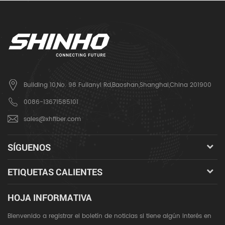
Building 10,No. 98 Fulianyi Rd,Baoshan,Shanghai,China 201900
0086-13671585101
sales@xhfiber.com
SÍGUENOS
ETIQUETAS CALIENTES
HOJA INFORMATIVA
Bienvenido a registrar el boletín de noticias si tiene algún interés en