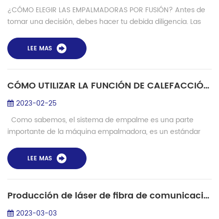
¿CÓMO ELEGIR LAS EMPALMADORAS POR FUSIÓN? Antes de
tomar una decisión, debes hacer tu debida diligencia. Las
siguientes secciones describen diferentes técnicas de
alineación de fibras en varios tipos ...
LEE MAS
CÓMO UTILIZAR LA FUNCIÓN DE CALEFACCIÓN INTELIGENTE
2023-02-25
Como sabemos, el sistema de empalme es una parte
importante de la máquina empalmadora, es un estándar
para medir la calidad de la máquina, así como del sistema
de calefacción. Cuando calentamos la f...
LEE MAS
Producción de láser de fibra de comunicación cuántica: empalmadora de fusión de fibra S-12PM
2023-03-03