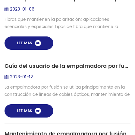
2023-01-06
Fibras que mantienen la polarización: aplicaciones
esenciales y especiales Tipos de fibra que mantiene la
polarización En términos generales, hay dos tipos de fibra
que mantiene la polarización, fibra...
LEE MAS
Guía del usuario de la empalmadora por fusión SHINHO X-900
2023-01-12
La empalmadora por fusión se utiliza principalmente en la
construcción de líneas de cables ópticos, mantenimiento de
líneas, reparaciones de emergencia, pruebas de producción
de dispositivos de fibra ...
LEE MAS
Mantenimiento de empalmadora por fusión de Cómo reemplazar soportes de fibra