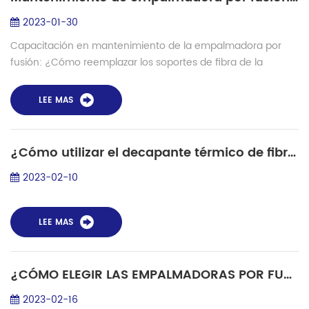
2023-01-30
Capacitación en mantenimiento de la empalmadora por
fusión: ¿Cómo reemplazar los soportes de fibra de la
empalmadora por fusión? Reemplazar los soportes de fibra
es un trabajo importante durante el tr...
LEE MAS
¿Cómo utilizar el decapante térmico de fibra?
2023-02-10
LEE MAS
¿CÓMO ELEGIR LAS EMPALMADORAS POR FUSIÓN?
2023-02-16