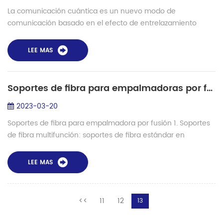
La comunicación cuántica es un nuevo modo de
comunicación basado en el efecto de entrelazamiento
cuántico para la transmisión de información. En
comparación con el modo de comunicación tradicional, la...
LEE MAS
Soportes de fibra para empalmadoras por fusión
2023-03-20
Soportes de fibra para empalmadora por fusión 1. Soportes
de fibra multifunción: soportes de fibra estándar en
empalmadoras por fusión, se pueden usar para fibra
desnuda, fibra de 0,9 mm, fibras de 2,...
LEE MAS
<<
11
12
13