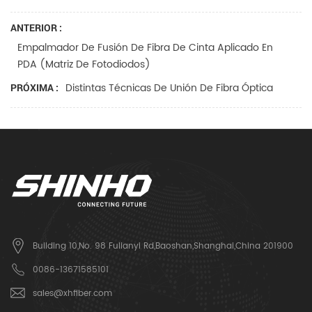
ANTERIOR :
Empalmador De Fusión De Fibra De Cinta Aplicado En
PDA (matriz De Fotodiodos)
Distintas Técnicas De Unión De Fibra Óptica
PRÓXIMA :
Building 10,No. 98 Fulianyi Rd,Baoshan,Shanghai,China 201900
0086-13671585101
sales@xhfiber.com