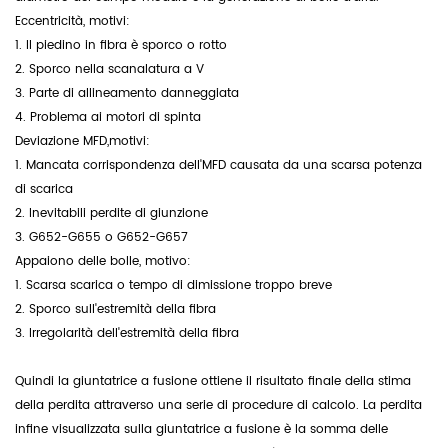
Eccentricità, motivi:
1.
Il piedino in fibra è sporco o rotto
2.
Sporco nella scanalatura a V
3.
Parte di allineamento danneggiata
4.
Problema ai motori di spinta
Deviazione
MFD
,motivi:
1. Mancata corrispondenza dell'MFD causata da una scarsa potenza
di scarica
2. Inevitabili perdite di giunzione
3. G652-G655 o G652-G657
Appaiono delle bolle, motivo:
1.
Scarsa scarica o tempo di dimissione troppo breve
2.
Sporco sull'estremità della fibra
3.
Irregolarità dell'estremità della fibra
Quindi la giuntatrice a fusione ottiene il risultato finale della stima
della perdita attraverso una serie di procedure di calcolo. La perdita
infine visualizzata sulla giuntatrice a fusione è la somma delle