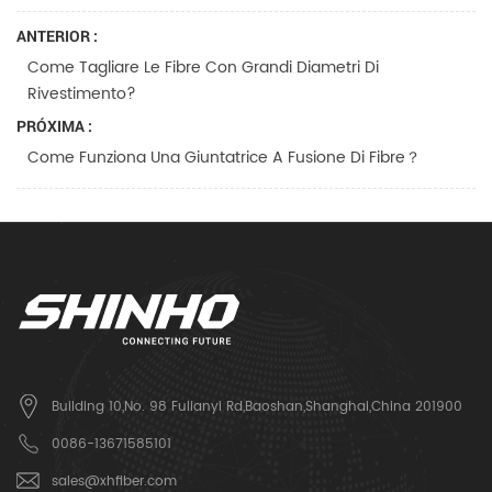
ANTERIOR :
Come Tagliare Le Fibre Con Grandi Diametri Di
Rivestimento?
PRÓXIMA :
Come Funziona Una Giuntatrice A Fusione Di Fibre？
Building 10,No. 98 Fulianyi Rd,Baoshan,Shanghai,China 201900
0086-13671585101
sales@xhfiber.com