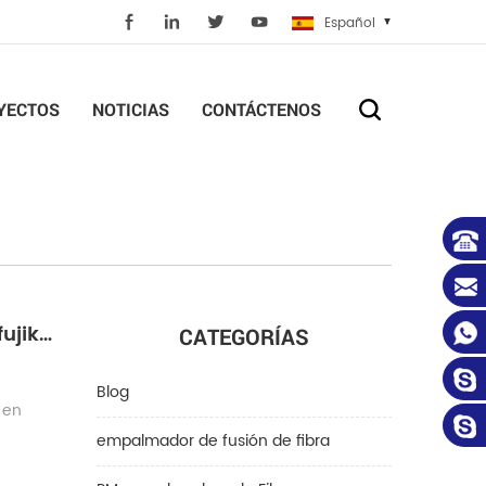
Español
YECTOS
NOTICIAS
CONTÁCTENOS
empalmador de fusión de alineación de revestimiento chino vs empalmador de fusión fujikura 22s
CATEGORÍAS
Blog
 en
empalmador de fusión de fibra