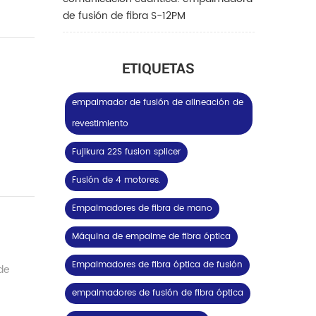
de fusión de fibra S-12PM
ETIQUETAS
empalmador de fusión de alineación de
revestimiento
Fujikura 22S fusion splicer
Fusión de 4 motores.
Empalmadores de fibra de mano
Máquina de empalme de fibra óptica
Empalmadores de fibra óptica de fusión
de
empalmadores de fusión de fibra óptica