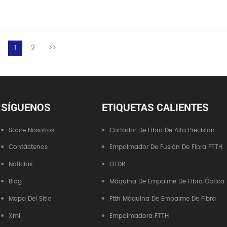
2
>>
1
SÍGUENOS
ETIQUETAS CALIENTES
Sobre Nosotros
Cortador De Fibra De Alta Precisión
Contáctenos
Empalmador De Fusión De Fibra FTTH
Noticias
OTDR
Blog
Máquina De Empalme De Fibra Óptica
Mapa Del Sitio
Ftth Máquina De Empalme De Fibra
Xml
Empalmadora FTTH