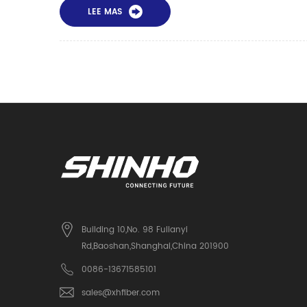
LEE MAS
Building 10,No. 98 Fulianyi
Rd,Baoshan,Shanghai,China 201900
0086-13671585101
sales@xhfiber.com