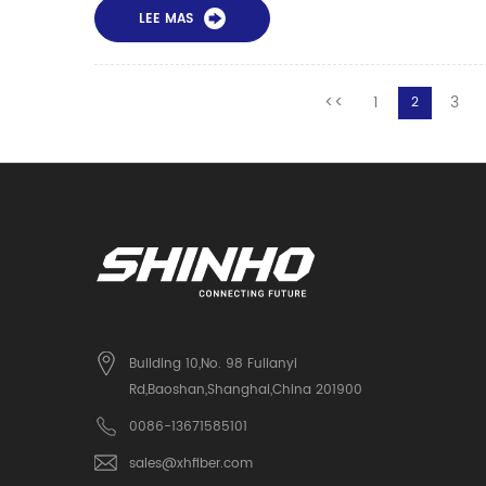
LEE MAS
<<
1
3
2
Building 10,No. 98 Fulianyi
Rd,Baoshan,Shanghai,China 201900
0086-13671585101
sales@xhfiber.com