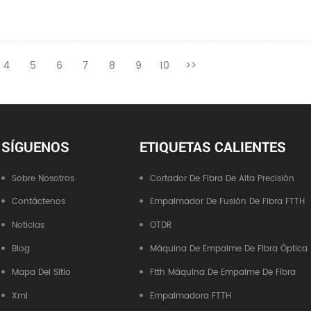
4
5
6
7
8
9
10
>>
SÍGUENOS
ETIQUETAS CALIENTES
Sobre Nosotros
Cortador De Fibra De Alta Precisión
Contáctenos
Empalmador De Fusión De Fibra FTTH
Noticias
OTDR
Blog
Máquina De Empalme De Fibra Óptica
Mapa Del Sitio
Ftth Máquina De Empalme De Fibra
Xml
Empalmadora FTTH