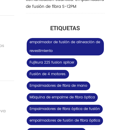
de fusión de fibra S-12PM
ETIQUETAS
empalmador de fusión de alineación de
dos
revestimiento
Fujikura 22S fusion splicer
Fusión de 4 motores.
Empalmadores de fibra de mano
Máquina de empalme de fibra óptica
Empalmadores de fibra óptica de fusión
eva
empalmadores de fusión de fibra óptica