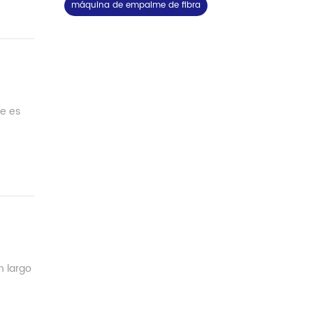
máquina de empalme de fibra
me es
n largo