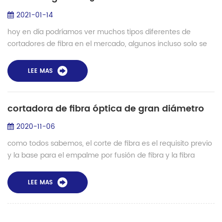
2021-01-14
hoy en día podríamos ver muchos tipos diferentes de
cortadores de fibra en el mercado, algunos incluso solo se
venden a $ 10. ¿Hay alguna diferencia entre las cortadoras
de fibras? ¿La cortadora de fi...
LEE MAS
cortadora de fibra óptica de gran diámetro
2020-11-06
como todos sabemos, el corte de fibra es el requisito previo
y la base para el empalme por fusión de fibra y la fibra
endface procesamiento. Las fibras ópticas de comunicación
convencionales se pueden...
LEE MAS