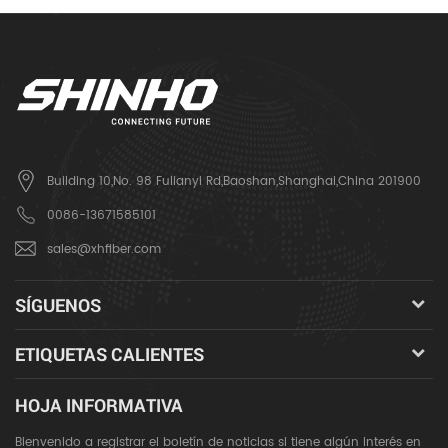
Building 10,No. 98 Fulianyi Rd,Baoshan,Shanghai,China 201900
0086-13671585101
sales@xhfiber.com
SÍGUENOS
ETIQUETAS CALIENTES
HOJA INFORMATIVA
Bienvenido a registrar el boletín de noticias si tiene algún interés en